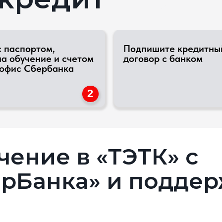
чение и счетом
договор с банком
 Сбербанка
2
3
ние в «ТЭТК» с
Банка» и поддержко
Договор на платное
Кви
обучение в «ТЭТК»
опл