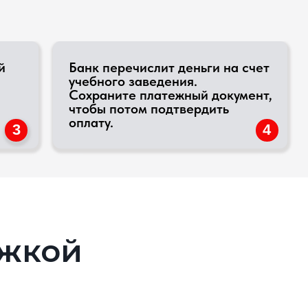
учебного заведения.
Сохраните платежный документ,
чтобы потом подтвердить
оплату.
4
й
танция об
ате