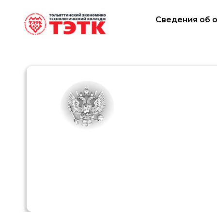
Сведения об 
Кредит н
с поддер
государс
Оплачивайте образование в колледже в кре