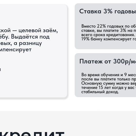
Вместо 22% годовых по общей
 целевой заём,
ставке, вы платите 3% на протяжении
всего срока кредитования. Остальные
ыдаётся под
19% банку компенсирует государство.
а разницу
ирует
Платеж от 300р/месяц
Во время обучения и 9 месяцев
после вы платите только проценты.
Основную сумму можно вернуть в
течение 15 лет когда у вас будет
стабильный доход.
редит
ортом,
Подпишите кредитный