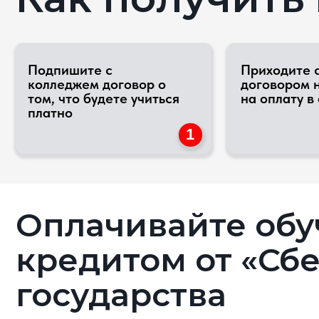
колледжем договор о
договором на обу
том, что будете учиться
на оплату в офис
платно
1
Оплачивайте обуче
кредитом от «Сбер
государства
Паспорт РФ