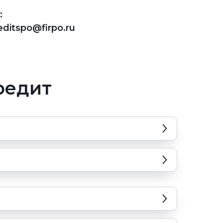
:
editspo@firpo.ru
редит