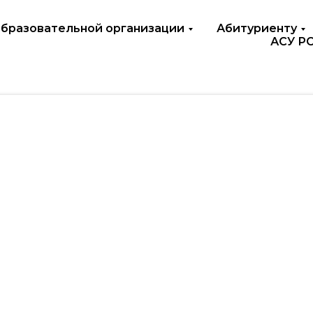
образовательной организации
Абитуриенту
АСУ Р
а образование
жкой
тва
дит, а государство поможет Вам его погасить
Ставка 3% годовых